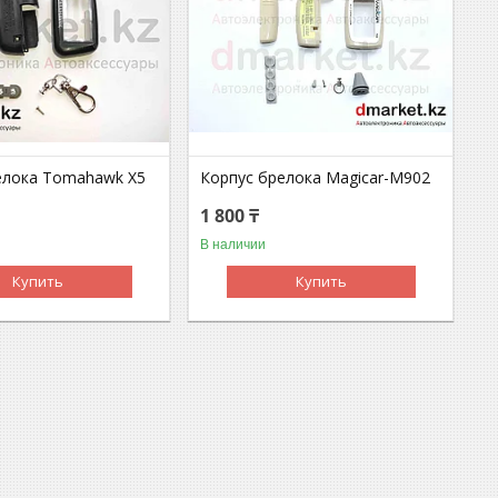
елока Tomahawk X5
Корпус брелока Magicar-M902
1 800 ₸
В наличии
Купить
Купить