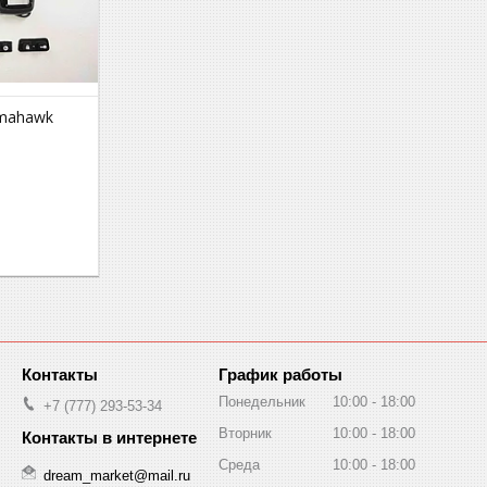
omahawk
График работы
Понедельник
10:00
18:00
+7 (777) 293-53-34
Вторник
10:00
18:00
Среда
10:00
18:00
dream_market@mail.ru