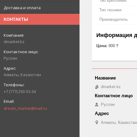
Тип крепления
Доставка и оплата
Тип техники
КОНТАКТЫ
Производитель
Информация д
dmarket.kz
Цена:
800 ₸
Руслан
Алматы, Казахстан
dmarket.kz
+7 (777) 293-53-34
Руслан
dream_market@mail.ru
Алматы, Казахстан