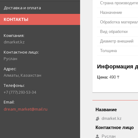
Страна производит
Доставка и оплата
Назначение
КОНТАКТЫ
Обработка материа
Вид обработки
Диаметр внешний
dmarket.kz
Толщина
Руслан
Информация д
Алматы, Казахстан
Цена:
490 ₸
+7 (777) 293-53-34
dream_market@mail.ru
dmarket.kz
Руслан