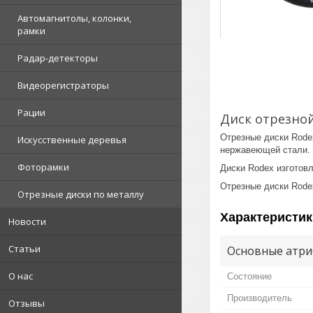
Автомагнитолы, колонки,
рамки
Радар-детекторы
Видеорегистраторы
Рации
Диск отрезной
Отрезные диски Rode
Искусственные деревья
нержавеющей стали.
Фоторамки
Диски Rodex изготов
Отрезные диски Rode
Отрезные диски по металлу
Характеристик
Новости
Статьи
Основные атри
О нас
Состояние
Производитель
Отзывы