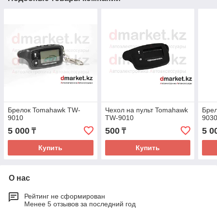
Брелок Tomahawk TW-
Чехол на пульт Tomahawk
Бре
9010
TW-9010
903
5 000
500
5 0
₸
₸
Купить
Купить
О нас
Рейтинг не сформирован
Менее 5 отзывов за последний год