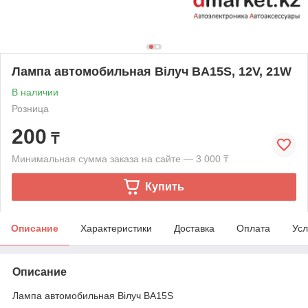
Лампа автомобильная Biлуч BA15S, 12V, 21W
В наличии
Розница
200
₸
Минимальная сумма заказа на сайте — 3 000 ₸
Купить
Описание
Характеристики
Доставка
Оплата
Усл
Описание
Лампа автомобильная Biлуч BA15S