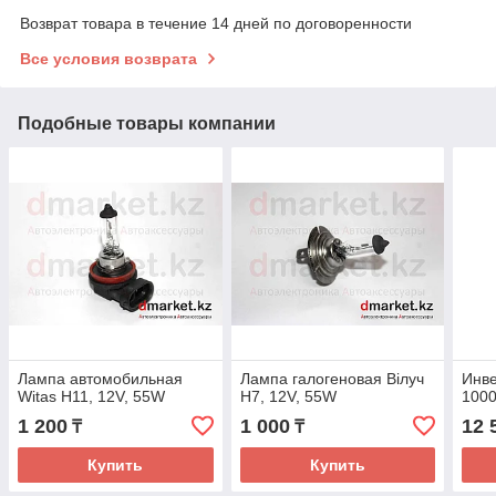
Возврат товара в течение 14 дней по договоренности
Все условия возврата
Подобные товары компании
Лампа автомобильная
Лампа галогеновая Biлуч
Инве
Witas H11, 12V, 55W
H7, 12V, 55W
1000
1 200
1 000
12 
₸
₸
Купить
Купить